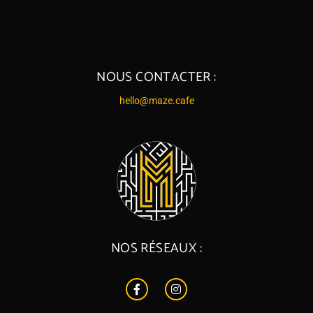
NOUS CONTACTER :
hello@maze.cafe
NOS RÉSEAUX :
F
I
a
n
c
s
e
t